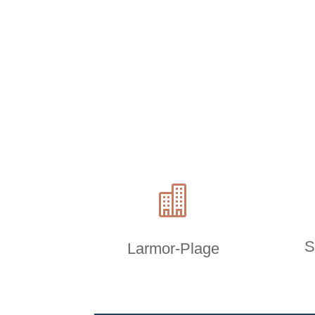

S
Larmor-Plage