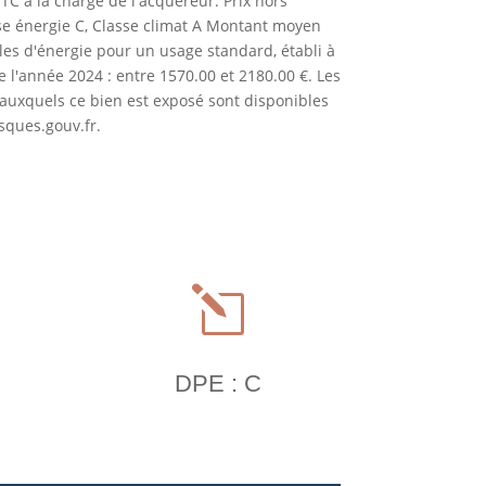
TC à la charge de l'acquéreur. Prix hors
se énergie C, Classe climat A Montant moyen
es d'énergie pour un usage standard, établi à
de l'année 2024 : entre 1570.00 et 2180.00 €. Les
 auxquels ce bien est exposé sont disponibles
isques.gouv.fr.
l
DPE : C