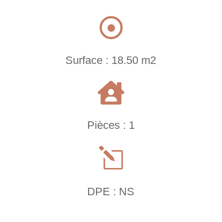

Surface : 18.50 m2

Pièces : 1
l
DPE : NS